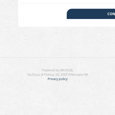
CON
Powered by MICROEL
Via Duca di Pistoia, 50, 20014 Nerviano MI
Privacy policy