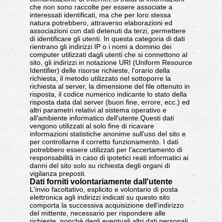
che non sono raccolte per essere associate a
interessati identificati, ma che per loro stessa
natura potrebbero, attraverso elaborazioni ed
associazioni con dati detenuti da terzi, permettere
di identificare gli utenti. In questa categoria di dati
rientrano gli indirizzi IP o i nomi a dominio dei
computer utilizzati dagli utenti che si connettono al
sito, gli indirizzi in notazione URI (Uniform Resource
Identifier) delle risorse richieste, l'orario della
richiesta, il metodo utilizzato nel sottoporre la
richiesta al server, la dimensione del file ottenuto in
risposta, il codice numerico indicante lo stato della
risposta data dal server (buon fine, errore, ecc.) ed
altri parametri relativi al sistema operativo e
all'ambiente informatico dell'utente.Questi dati
vengono utilizzati al solo fine di ricavare
informazioni statistiche anonime sull'uso del sito e
per controllarne il corretto funzionamento. I dati
potrebbero essere utilizzati per l'accertamento di
responsabilità in caso di ipotetici reati informatici ai
danni del sito solo su richiesta degli organi di
vigilanza preposti.
Dati forniti volontariamente dall'utente
L'invio facoltativo, esplicito e volontario di posta
elettronica agli indirizzi indicati su questo sito
comporta la successiva acquisizione dell'indirizzo
del mittente, necessario per rispondere alle
richieste, nonchè degli eventuali altri dati personali