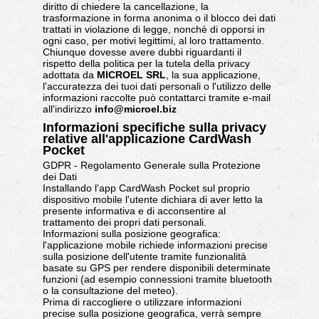
diritto di chiedere la cancellazione, la
trasformazione in forma anonima o il blocco dei dati
trattati in violazione di legge, nonchè di opporsi in
ogni caso, per motivi legittimi, al loro trattamento.
Chiunque dovesse avere dubbi riguardanti il
rispetto della politica per la tutela della privacy
adottata da
MICROEL SRL
, la sua applicazione,
l'accuratezza dei tuoi dati personali o l'utilizzo delle
informazioni raccolte può contattarci tramite e-mail
all'indirizzo
info@microel.biz
Informazioni specifiche sulla privacy
relative all'applicazione CardWash
Pocket
GDPR - Regolamento Generale sulla Protezione
dei Dati
Installando l'app CardWash Pocket sul proprio
dispositivo mobile l'utente dichiara di aver letto la
presente informativa e di acconsentire al
trattamento dei propri dati personali.
Informazioni sulla posizione geografica:
l'applicazione mobile richiede informazioni precise
sulla posizione dell'utente tramite funzionalità
basate su GPS per rendere disponibili determinate
funzioni (ad esempio connessioni tramite bluetooth
o la consultazione del meteo).
Prima di raccogliere o utilizzare informazioni
precise sulla posizione geografica, verrà sempre