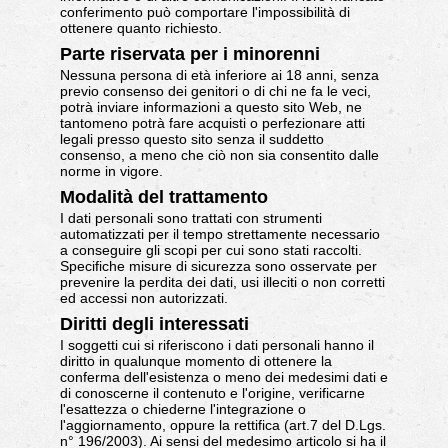
conferimento può comportare l'impossibilità di
ottenere quanto richiesto.
Parte riservata per i minorenni
Nessuna persona di età inferiore ai 18 anni, senza
previo consenso dei genitori o di chi ne fa le veci,
potrà inviare informazioni a questo sito Web, ne
tantomeno potrà fare acquisti o perfezionare atti
legali presso questo sito senza il suddetto
consenso, a meno che ciò non sia consentito dalle
norme in vigore.
Modalità del trattamento
I dati personali sono trattati con strumenti
automatizzati per il tempo strettamente necessario
a conseguire gli scopi per cui sono stati raccolti.
Specifiche misure di sicurezza sono osservate per
prevenire la perdita dei dati, usi illeciti o non corretti
ed accessi non autorizzati.
Diritti degli interessati
I soggetti cui si riferiscono i dati personali hanno il
diritto in qualunque momento di ottenere la
conferma dell'esistenza o meno dei medesimi dati e
di conoscerne il contenuto e l'origine, verificarne
l'esattezza o chiederne l'integrazione o
l'aggiornamento, oppure la rettifica (art.7 del D.Lgs.
n° 196/2003). Ai sensi del medesimo articolo si ha il