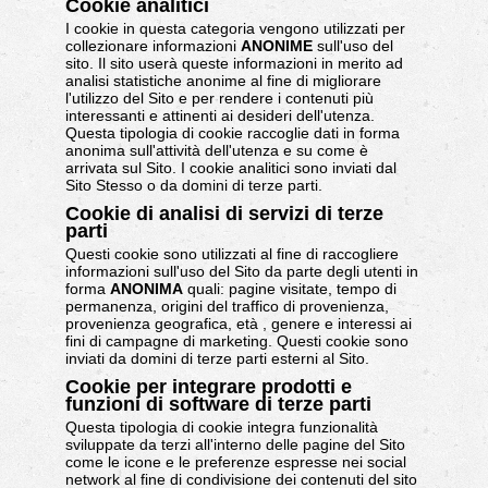
Cookie analitici
I cookie in questa categoria vengono utilizzati per
collezionare informazioni
ANONIME
sull'uso del
sito. Il sito userà queste informazioni in merito ad
analisi statistiche anonime al fine di migliorare
l'utilizzo del Sito e per rendere i contenuti più
interessanti e attinenti ai desideri dell'utenza.
Questa tipologia di cookie raccoglie dati in forma
anonima sull'attività dell'utenza e su come è
arrivata sul Sito. I cookie analitici sono inviati dal
Sito Stesso o da domini di terze parti.
Cookie di analisi di servizi di terze
parti
Questi cookie sono utilizzati al fine di raccogliere
informazioni sull'uso del Sito da parte degli utenti in
forma
ANONIMA
quali: pagine visitate, tempo di
permanenza, origini del traffico di provenienza,
provenienza geografica, età , genere e interessi ai
fini di campagne di marketing. Questi cookie sono
inviati da domini di terze parti esterni al Sito.
Cookie per integrare prodotti e
funzioni di software di terze parti
Questa tipologia di cookie integra funzionalità
sviluppate da terzi all'interno delle pagine del Sito
come le icone e le preferenze espresse nei social
network al fine di condivisione dei contenuti del sito