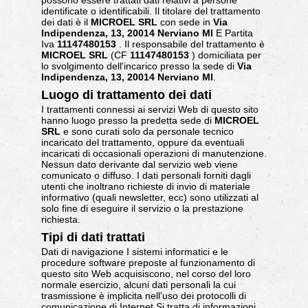
possono essere trattati dati relativi a persone
identificate o identificabili. Il titolare del trattamento
dei dati è il
MICROEL SRL
con sede in
Via
Indipendenza, 13, 20014 Nerviano MI
E Partita
Iva
11147480153
. Il responsabile del trattamento è
MICROEL SRL
(CF
11147480153
) domiciliata per
lo svolgimento dell'incarico presso la sede di
Via
Indipendenza, 13, 20014 Nerviano MI
.
Luogo di trattamento dei dati
I trattamenti connessi ai servizi Web di questo sito
hanno luogo presso la predetta sede di
MICROEL
SRL
e sono curati solo da personale tecnico
incaricato del trattamento, oppure da eventuali
incaricati di occasionali operazioni di manutenzione.
Nessun dato derivante dal servizio web viene
comunicato o diffuso. I dati personali forniti dagli
utenti che inoltrano richieste di invio di materiale
informativo (quali newsletter, ecc) sono utilizzati al
solo fine di eseguire il servizio o la prestazione
richiesta.
Tipi di dati trattati
Dati di navigazione I sistemi informatici e le
procedure software preposte al funzionamento di
questo sito Web acquisiscono, nel corso del loro
normale esercizio, alcuni dati personali la cui
trasmissione è implicita nell'uso dei protocolli di
comunicazione di Internet.Si tratta di informazioni