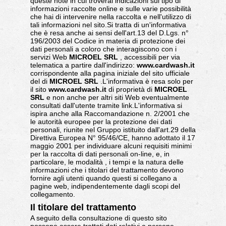
queste note in cui troverai indicazioni sul tipo di
informazioni raccolte online e sulle varie possibilità
che hai di intervenire nella raccolta e nell'utilizzo di
tali informazioni nel sito.Si tratta di un'informativa
che è resa anche ai sensi dell'art.13 del D.Lgs. n°
196/2003 del Codice in materia di protezione dei
dati personali a coloro che interagiscono con i
servizi Web
MICROEL SRL
, accessibili per via
telematica a partire dall'indirizzo:
www.cardwash.it
corrispondente alla pagina iniziale del sito ufficiale
del di
MICROEL SRL
.L'informativa è resa solo per
il sito
www.cardwash.it
di proprietà di
MICROEL
SRL
e non anche per altri siti Web eventualmente
consultati dall'utente tramite link.L'informativa si
ispira anche alla Raccomandazione n. 2/2001 che
le autorità europee per la protezione dei dati
personali, riunite nel Gruppo istituito dall'art.29 della
Direttiva Europea N° 95/46/CE, hanno adottato il 17
maggio 2001 per individuare alcuni requisiti minimi
per la raccolta di dati personali on-line, e, in
particolare, le modalità , i tempi e la natura delle
informazioni che i titolari del trattamento devono
fornire agli utenti quando questi si collegano a
pagine web, indipendentemente dagli scopi del
collegamento.
Il titolare del trattamento
A seguito della consultazione di questo sito