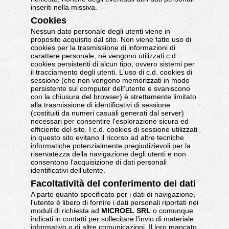
inseriti nella missiva.
Cookies
Nessun dato personale degli utenti viene in
proposito acquisito dal sito. Non viene fatto uso di
cookies per la trasmissione di informazioni di
carattere personale, nè vengono utilizzati c.d.
cookies persistenti di alcun tipo, ovvero sistemi per
il tracciamento degli utenti. L'uso di c.d. cookies di
sessione (che non vengono memorizzati in modo
persistente sul computer dell'utente e svaniscono
con la chiusura del browser) è strettamente limitato
alla trasmissione di identificativi di sessione
(costituiti da numeri casuali generati dal server)
necessari per consentire l'esplorazione sicura ed
efficiente del sito. I c.d. cookies di sessione utilizzati
in questo sito evitano il ricorso ad altre tecniche
informatiche potenzialmente pregiudizievoli per la
riservatezza della navigazione degli utenti e non
consentono l'acquisizione di dati personali
identificativi dell'utente.
Facoltatività del conferimento dei dati
A parte quanto specificato per i dati di navigazione,
l'utente è libero di fornire i dati personali riportati nei
moduli di richiesta ad
MICROEL SRL
o comunque
indicati in contatti per sollecitare l'invio di materiale
informativo o di altre comunicazioni. Il loro mancato