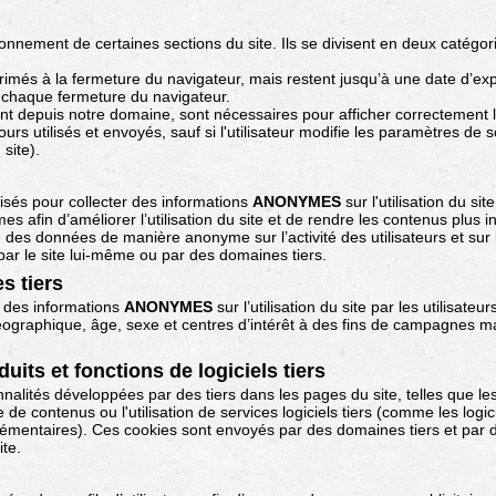
nnement de certaines sections du site. Ils se divisent en deux catégori
rimés à la fermeture du navigateur, mais restent jusqu’à une date d’expi
à chaque fermeture du navigateur.
depuis notre domaine, sont nécessaires pour afficher correctement le 
jours utilisés et envoyés, sauf si l'utilisateur modifie les paramètres de
site).
lisés pour collecter des informations
ANONYMES
sur l'utilisation du sit
s afin d’améliorer l’utilisation du site et de rendre les contenus plus i
e des données de manière anonyme sur l’activité des utilisateurs et sur la
ar le site lui-même ou par des domaines tiers.
s tiers
r des informations
ANONYMES
sur l’utilisation du site par les utilisate
géographique, âge, sexe et centres d’intérêt à des fins de campagnes 
uits et fonctions de logiciels tiers
nnalités développées par des tiers dans les pages du site, telles que l
 de contenus ou l'utilisation de services logiciels tiers (comme les logi
plémentaires). Ces cookies sont envoyés par des domaines tiers et par 
ite.