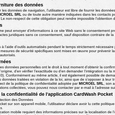
urniture des données
r les données de navigation, l'utilisateur est libre de fournir les donné
ICROEL SRL
ou de toute autre manière indiquées dans les contacts p
 Le non-respect de cette obligation peut rendre impossible l'obtention
s
e peut envoyer d’informations à ce site Web sans le consentement pr
’actes juridiques sans ce consentement, sauf disposition contraire de la 
à l’aide d’outils automatisés pendant le temps strictement nécessaire p
s mesures de sécurité spécifiques sont mises en œuvre pour prévenir la 
 autorisés.
rnées
es données personnelles ont le droit à tout moment d’obtenir la confir
origine, d’en vérifier l’exactitude ou d’en demander l’intégration ou la m
/2003). Conformément au même article, il est également possible de dema
nnées traitées en violation de la loi, ainsi que de s’opposer à leur tr
ct de la politique de confidentialité adoptée par
MICROEL SRL
, son a
mations collectées, vous pouvez nous contacter par e-mail à l'adresse su
 la confidentialité de l'application CardWash Pocket
tection des Données
ket sur son appareil mobile, l'utilisateur déclare avoir lu cette politique
s.
cation mobile requiert des informations précises sur la localisation de l’u