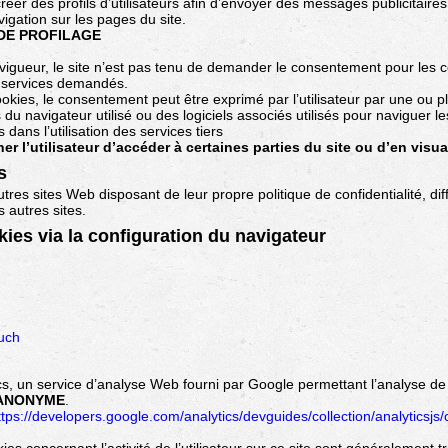
éer des profils d’utilisateurs afin d’envoyer des messages publicitaire
vigation sur les pages du site.
 DE PROFILAGE
igueur, le site n’est pas tenu de demander le consentement pour les co
es services demandés.
ookies, le consentement peut être exprimé par l’utilisateur par une ou 
 du navigateur utilisé ou des logiciels associés utilisés pour naviguer l
dans l’utilisation des services tiers
 l’utilisateur d’accéder à certaines parties du site ou d’en visua
s
utres sites Web disposant de leur propre politique de confidentialité, di
 autres sites.
ies via la configuration du navigateur
ouch
, un service d’analyse Web fourni par Google permettant l’analyse de l’
ANONYME
.
ttps://developers.google.com/analytics/devguides/collection/analyticsjs