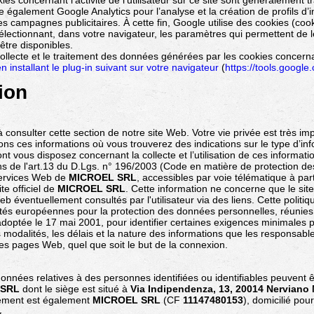
es concernant l’activité de l’utilisateur sur ce site sont généralement 
se également Google Analytics pour l’analyse et la création de profils d’
campagnes publicitaires. À cette fin, Google utilise des cookies (cookie
 sélectionnant, dans votre navigateur, les paramètres qui permettent de l
être disponibles.
ecte et le traitement des données générées par les cookies concernant 
n installant le plug-in suivant sur votre navigateur
(
https://tools.google
tion
consulter cette section de notre site Web. Votre vie privée est très i
s ces informations où vous trouverez des indications sur le type d’info
ont vous disposez concernant la collecte et l’utilisation de ces information
s de l'art.13 du D.Lgs. n° 196/2003 (Code en matière de protection d
services Web de
MICROEL SRL
, accessibles par voie télématique à part
te officiel de
MICROEL SRL
. Cette information ne concerne que le sit
b éventuellement consultés par l'utilisateur via des liens. Cette politiq
s européennes pour la protection des données personnelles, réunies da
doptée le 17 mai 2001, pour identifier certaines exigences minimales 
es modalités, les délais et la nature des informations que les responsabl
 des pages Web, quel que soit le but de la connexion.
 données relatives à des personnes identifiées ou identifiables peuvent 
 SRL
dont le siège est situé à
Via Indipendenza, 13, 20014 Nerviano 
tement est également
MICROEL SRL
(CF
11147480153
), domicilié po