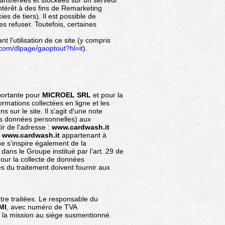
transférées et stockées sur un serveur
intérêt à des fins de Remarketing
s de tiers). Il est possible de
es refuser. Toutefois, certaines
l'utilisation de ce site (y compris
.com/dlpage/gaoptout?hl=it
).
mportante pour
MICROEL SRL
et pour la
rmations collectées en ligne et les
s sur le site. Il s'agit d'une note
es données personnelles) aux
ir de l'adresse :
www.cardwash.it
e
www.cardwash.it
appartenant à
ue s’inspire également de la
ns le Groupe institué par l’art. 29 de
pour la collecte de données
es du traitement doivent fournir aux
être traitées. Le responsable du
MI
, avec numéro de TVA
ur la mission au siège susmentionné.