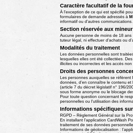
Caractère facultatif de la fo
À l'exception de ce qui est spécifié pou
formulaires de demande adressés à
M
informatif ou d'autres communications.
Section réservée aux mineur
Aucune personne de moins de 18 ans n
tuteur légal, ni effectuer d’achats ou d
Modalités du traitement
Les données personnelles sont traitées 
lesquelles elles ont été collectées. De
illicites ou incorrectes et les accès non
Droits des personnes conce
Les personnes auxquelles se réfèrent l
données, d’en connaître le contenu et l’
(article 7 du décret législatif n° 196
sous forme anonyme ou le blocage des do
Pour toute question concernant le respe
personnelles ou l'utilisation des infor
Informations spécifiques sur
RGPD – Règlement Général sur la Pro
En installant l'application CardWash Poc
traitement de ses données personnelle
Informations de géolocalisation : l’appli