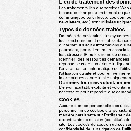
Lieu de traitement des donn
Les traitements liés aux services Web 
technique chargé du traitement ou par
communiquée ou diffusée. Les données p
newsletters, etc.) sont utilisées uniq
Types de données traitées
Données de navigation : les systèmes in
leur fonctionnement normal, certaines 
d’Internet. Il s'agit d'informations qu
pourraient, par traitement et associat
les adresses IP ou les noms de domaine
Identifier) des ressources demandées, l
réponse, le code numérique indiquant l'
l’environnement informatique de l’util
l'utilisation du site et pour en vérifier
informatiques contre le site uniqueme
Données fournies volontairement 
L'envoi facultatif, explicite et volontai
nécessaire pour répondre aux demande
Cookies
Aucune donnée personnelle des utilisate
personnel, ni de cookies dits persistan
manière persistante sur l’ordinateur de 
d’identifiants de session (constitués 
site. Les cookies de session utilisés su
confidentialité de la navigation de l’ut