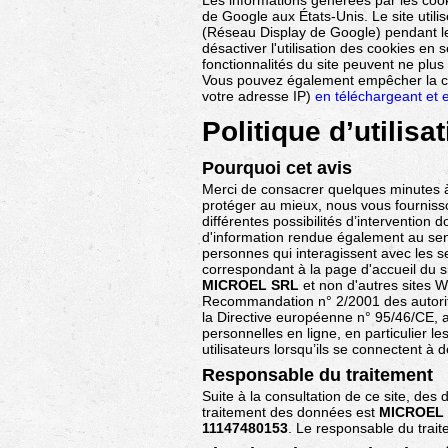
Les informations générées par les cooki
de Google aux États-Unis. Le site utili
(Réseau Display de Google) pendant les 
désactiver l'utilisation des cookies en
fonctionnalités du site peuvent ne plus 
Vous pouvez également empêcher la coll
votre adresse IP)
en téléchargeant et e
Politique d’utilisa
Pourquoi cet avis
Merci de consacrer quelques minutes à 
protéger au mieux, nous vous fournisson
différentes possibilités d’intervention d
d'information rendue également au sen
personnes qui interagissent avec les 
correspondant à la page d'accueil du si
MICROEL SRL
et non d'autres sites We
Recommandation n° 2/2001 des autorité
la Directive européenne n° 95/46/CE, a
personnelles en ligne, en particulier l
utilisateurs lorsqu’ils se connectent à
Responsable du traitement
Suite à la consultation de ce site, des
traitement des données est
MICROEL
11147480153
. Le responsable du trai