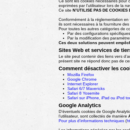
Ce sont les cookies nécessaires pour cr
exprimées par l’utilisateur lors de la na
Ce site
N’UTILISE PAS DE COOKIES
Conformément à la réglementation en v
ils sont nécessaires à la fourniture d
Pour toutes les autres catégories de c
Par des configurations spécifiques
Par la modification des paramètres 
Ces deux solutions peuvent empêcher
Sites Web et services de tier
Le site peut contenir des liens vers d’a
présent site ne répond donc pas de ces
Comment désactiver les cook
Mozilla Firefox
Google Chrome
Internet Explorer
Safari 6/7 Mavericks
Safari 8 Yosemite
Safari sur iPhone, iPad ou iPod t
Google Analytics
D’éventuels cookies de Google Analytics
l’utilisateur, sont collectés de manière
Pour plus d'informations techniques
(
h