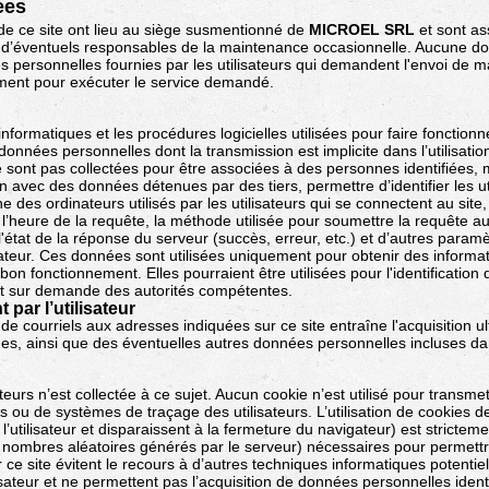
ées
de ce site ont lieu au siège susmentionné de
MICROEL SRL
et sont as
 d’éventuels responsables de la maintenance occasionnelle. Aucune do
ersonnelles fournies par les utilisateurs qui demandent l'envoi de mat
uement pour exécuter le service demandé.
formatiques et les procédures logicielles utilisées pour faire fonction
données personnelles dont la transmission est implicite dans l’utilisat
i ne sont pas collectées pour être associées à des personnes identifiées,
ion avec des données détenues par des tiers, permettre d’identifier les
 des ordinateurs utilisés par les utilisateurs qui se connectent au sit
’heure de la requête, la méthode utilisée pour soumettre la requête au s
état de la réponse du serveur (succès, erreur, etc.) et d’autres paramèt
isateur. Ces données sont utilisées uniquement pour obtenir des informa
 le bon fonctionnement. Elles pourraient être utilisées pour l'identificatio
nt sur demande des autorités compétentes.
par l’utilisateur
re de courriels aux adresses indiquées sur ce site entraîne l'acquisition u
s, ainsi que des éventuelles autres données personnelles incluses d
urs n’est collectée à ce sujet. Aucun cookie n’est utilisé pour transme
ts ou de systèmes de traçage des utilisateurs. L’utilisation de cookies 
l’utilisateur et disparaissent à la fermeture du navigateur) est stricteme
de nombres aléatoires générés par le serveur) nécessaires pour permettr
r ce site évitent le recours à d’autres techniques informatiques potentie
ilisateur et ne permettent pas l’acquisition de données personnelles identi