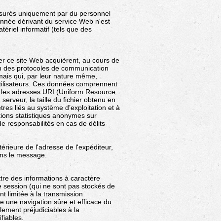
surés uniquement par du personnel
nnée dérivant du service Web n'est
ériel informatif (tels que des
ner ce site Web acquièrent, au cours de
ion des protocoles de communication
 mais qui, par leur nature même,
 utilisateurs. Ces données comprennent
e, les adresses URI (Uniform Resource
erveur, la taille du fichier obtenu en
res liés au système d’exploitation et à
tions statistiques anonymes sur
n de responsabilités en cas de délits
ltérieure de l'adresse de l'expéditeur,
ans le message.
ttre des informations à caractère
de session (qui ne sont pas stockés de
nt limitée à la transmission
e une navigation sûre et efficace du
llement préjudiciables à la
fiables.